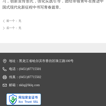
习，创新宣传形式，强化实践引导，团结带领青年在推进中
国式现代化新征程中书写青春篇章。
前一个：
无
ꄴ
后一个：
无
ꄲ
地址：
黑龙江省哈尔滨市香坊区珠江路100号
电话：
(0451)87715501
传真：
(0451)87715502
邮箱：
nklq@lklq.com