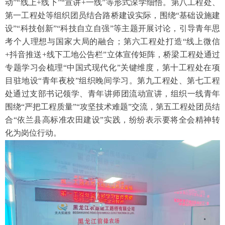
动”“线上+线下”“宣讲+一线”等形式深学细悟。第八工程处、
第一工程处等组织团员结合路桥建设实际，围绕“基础设施建
设”“科技创新”“科技自立自强”等主题开展讨论，引导青年思
考个人理想与国家大局的融合；第六工程处打造“线上微信
+抖音推送+线下工地公告栏”立体宣传矩阵，桥梁工程处通过
专题学习会梳理“中国式现代化”关键维度，第十工程处在项
目驻地设“青年夜校”组织晚间学习。第九工程处、第七工程
处通过支部书记领学、青年讲师团流动宣讲，组织一线青年
围绕“严把工程质量”“攻坚技术难题”交流，第五工程处团员结
合“依兰县高标准农田建设”实践，纷纷表示要将全会精神转
化为岗位行动。