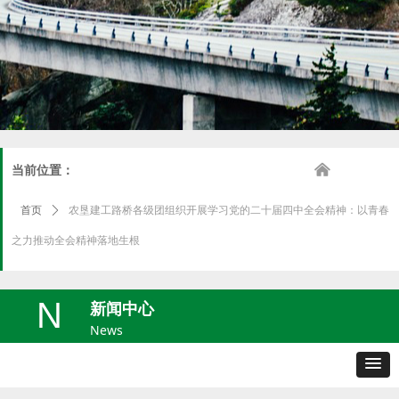
낀
当前位置：
首页
ꄲ
农垦建工路桥各级团组织开展学习党的二十届四中全会精神：以青春
之力推动全会精神落地生根
N
新闻中心
News