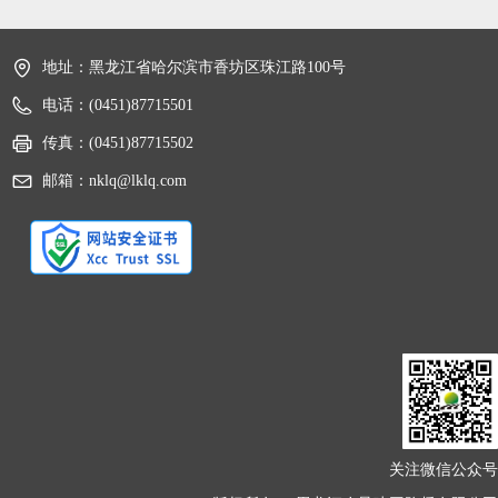
地址：
黑龙江省哈尔滨市香坊区珠江路100号
电话：
(0451)87715501
传真：
(0451)87715502
邮箱：
nklq@lklq.com
关注微信公众号