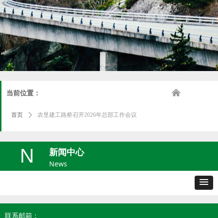
낀
当前位置：
首页
ꄲ
农垦建工路桥召开2026年总部工作会议
N
新闻中心
News
联系邮箱：