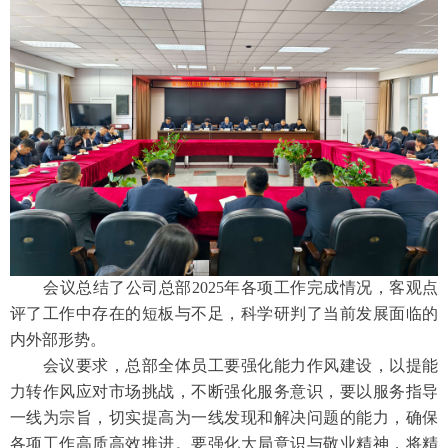
会议总结了公司总部
2025年各项工作完成情况，客观点
评了工作中存在的短板与不足，科学研判了当前发展面临的
内外部形势。
会议要求，总部全体员工要强化能力作风建设，以提能
力转作风应对市场挑战，不断强化服务意识，要以服务指导
一线为宗旨，切实提高为一线发现和解决问题的能力，确保
各项工作高质高效推进。要强化大局意识与敬业精神，将精