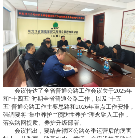
会议传达
了全省普通公路工作会议
关于
2025
年
和“十四五”时期全省普通公路工作，
以及
“十五
五”普通公路工作主要思路
和
2026
年重点工作
安排，
强调要将“集中养护”“预防性养护”理念融入工作，
落实路网提质、养护升级部署。
会议指出，要结合辖区公路冬季运营后的病害