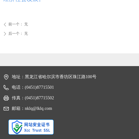
前一个：
无
ꄴ
后一个：
无
ꄲ
地址：
黑龙江省哈尔滨市香坊区珠江路100号
电话：
(0451)87715501
传真：
(0451)87715502
邮箱：
nklq@lklq.com