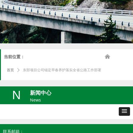
낀
当前位置：
首页
ꄲ
东部项目公司锚定早春养护落实全省公路工作部署
N
新闻中心
News
联系邮箱：