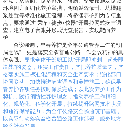
特点
，从路面、路基排水、桥涵、交安设施及路域
环境四方面细化养护举措，明确裂缝灌封、坑槽翻
浆处置等标准化施工流程，将桥涵养护列为专项重
点，要求通过“乘车
+
徒步
+
仪器”开展拉网式病害调
查，建立电子台账并形成调查报告，实现靶向养
护。
会议强调，早春养护是全年公路管养工作的“开
局之战”，更是落实全省普通公路工作会议精神的具
体实践。
要求全体干部职工以“开局即冲刺、起步即
决战”的姿态，压实工作责任，严把养护质量关，严
格落实施工标准化流程和安全生产要求；强化部门
协同联动，加快推进病
害调查和养护施工，确保早
春养护各项任务按时保质完成；以此次养护工作为
契机，践行预防性养护理念，推动养护工作精细
化、规范化、科学化开展，持续提升路网技术状况
和通行保障能力，为全年公路安全畅通筑牢基础，
以实际行动落实全省普通公路工作部署，
服务地方
经济社会发展。