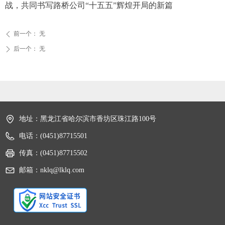
战，共同书写路桥公司“十五五”辉煌开局的新篇
前一个：
无
ꄴ
后一个：
无
ꄲ
地址：
黑龙江省哈尔滨市香坊区珠江路100号
电话：
(0451)87715501
传真：
(0451)87715502
邮箱：
nklq@lklq.com