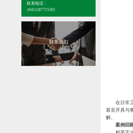
联系电话：
(0451)87715501
联系我们
在日常
甚至开具与
解。
案例回
柏某于2