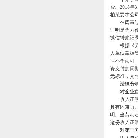
费。2018
柏某要求公
在庭审
证明是为方
微信转账
记
根据《
人单位掌握
性不予认可
资支付的周
元标准，支付
法律分
对企业
收入证
具有约束力
明。当劳动
这份收入证
对第三
用人单