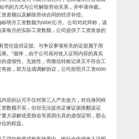
邮寄通知书的方式与公司解除劳动关系，并申请仲裁。
工资差额以及解除劳动合同的经济补偿。
明月工资数额为6000元/月。公司对此辩称，该
柏某每月的实际工资数额，公司提供了工资发放
的
张有责任提供证据。与争议事项有关的证据属于用
果。”最终，由于公司虽对收入证明内容的真实
容的虚假性、无效性，
而微信转账
记录又不符合工
有效，双方达成调解协议，公司按照月工资6000
载内容的认可不仅对第三人产生效力，对自身同样
工资数额不实，但却无法提供足够证据推翻该证
于重大误解或受胁迫等原因出具的虚假证明，那么
单位的权益。
员工贷款购房或购车场景中，银行会依据收入证明