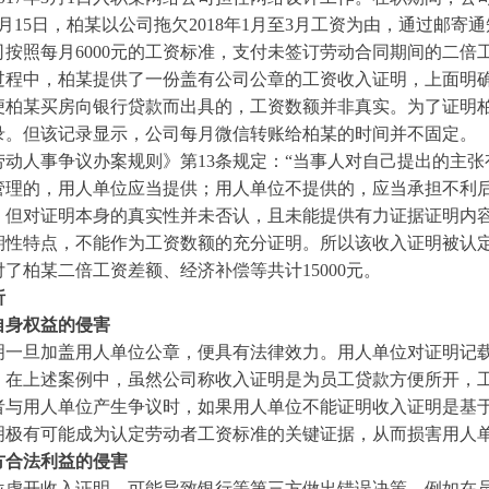
年3月15日，柏某以公司拖欠2018年1月至3月工资为由，通过
司按照每月6000元的工资标准，支付未签订劳动合同期间的二倍
过程中，柏某提供了一份盖有公司公章的工资收入证明，上面明确标
便柏某买房向银行贷款而出具的，工资数额并非真实。为了证明
录。但该记录显示，公司
每月微信转账
给柏某的时间并不固定。
劳动人事争议办案规则》第13条规定：“当事人对自己提出的主
管理的，用人单位应当提供；用人单位不提供的，应当承担不利后
，但对证明本身的真实性并未否认，且未能提供有力证据证明内
期性特点，不能作为工资数额的充分证明。所以该收入证明被认定
了柏某二倍工资差额、经济补偿等共计15000元。
析
自身权益的侵害
明一旦加盖用人单位公章，便具有法律效力。用人单位对证明记
。在上述案例中，虽然公司
称收入
证明是为员工贷款方便所开，
者与用人单位产生争议时，如果用人单位不能证明收入证明是基
明极有可能成为认定劳动者工资标准的关键证据，从而损害用人
方合法利益的侵害
位虚开收入证明，可能导致银行等第三方做出错误决策。例如在