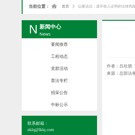
낀
当前位置：
首页
ꄲ
以案说法：虚开收入证明的法律风
N
新闻中心
News
要闻推荐
工程动态
作者：吕欣朋
党群活动
来源：总部法
普法专栏
招采公告
中标公示
联系邮箱：
nklq@lklq.com