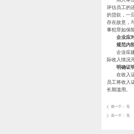
评估员工的
的贷款，一
存在故意，
事犯罪如保
企业应
规范内
企业应
际收入情况
明确证
在收入
员工将收入
长期滥用。
前一个：
无
ꄴ
后一个：
无
ꄲ