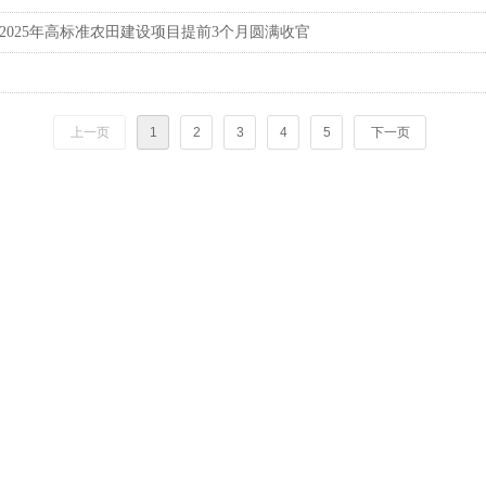
025年高标准农田建设项目提前3个月圆满收官
上一页
1
2
3
4
5
下一页