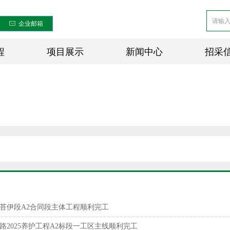
ꂘ
企业邮箱
程
项目展示
新闻中心
招采
苔伊段A2合同段主体工程顺利完工
2025养护工程A2标段一工区主线顺利完工